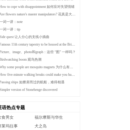
How to cope with disappointment 如何应对失望情绪
Are flowers nature's master manipulators? 花真是大自然的操纵大师吗
一词一讲：note
一词一讲：tip
Side quest 让人分心的支线小插曲
Famous 11th century tapestry to be housed at the British museum
Picture、image、photo和graph：这些 “图” 一样吗？
Birdwatching boom 观鸟热潮
Why some people are mosquito magnets 为什么有的人更容易招蚊子咬
How five-minute walking breaks could make you happier
Passing ships 如擦肩而过的航船，难得相遇
Simpler version of Stonehenge discovered
英语热点专题
饮食男女
福尔摩斯与华生
好莱坞往事
犬之岛