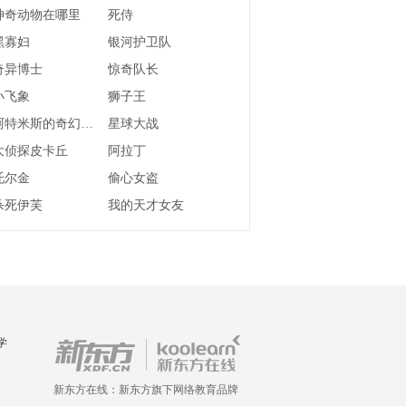
神奇动物在哪里
死侍
黑寡妇
银河护卫队
奇异博士
惊奇队长
小飞象
狮子王
阿特米斯的奇幻历险
星球大战
大侦探皮卡丘
阿拉丁
托尔金
偷心女盗
杀死伊芙
我的天才女友
学
新东方在线：新东方旗下网络教育品牌