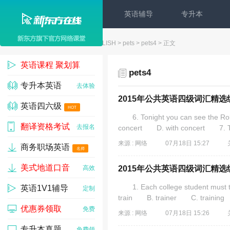
英语辅导
专升本
新东方在线
>
ENGLISH
>
pets
>
pets4
> 正文
英语课程 聚划算
pets4
专升本英语
1w人已参与
去体验
2015年公共英语四级词汇精选练
英语四六级
HOT
6. Tonight you can see the Ro
翻译资格考试
去试听
去报名
concert D. with concert 7. The
来源 : 网络
07月18日 15:27
商务职场英语
名师
美式地道口音
高效
2015年公共英语四级词汇精选练
1. Each college student must take
英语1V1辅导
定制
train B. trainer C. trainin
优惠券领取
免费
来源 : 网络
07月18日 15:26
专升本真题
免费领