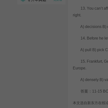
13. You can’t afford
right.
A) decisions B) dir
14. Before he left 
A) pull B) pick C)
15. Frankfurt, Germ
Europe.
A) densely B) vast
答案：11-15 BC
本文选自新东方在线