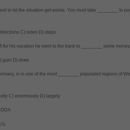
 to let the situation get worse. You must take ________ to put 
ections C) sides D) steps
for his vacation he went to the bank to ________ some money
 gain D) draw
any, is in one of the most ________ populated regions of We
ly C) enormously D) largely
DDA
论坛