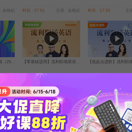
: 金格妃
时长 : 27:51
主讲 : 金格妃
时长 : 17:20
主讲
25...
【零基础适用】流利职场英语...
【低起点进阶】流利职场英
: 金格妃
时长 : 26:58
主讲 : 乔迪
时长 : 26:58
主讲
更多课程>>
强化练习及答案(12)