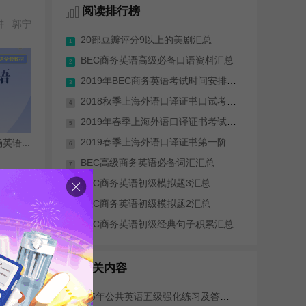
阅读排行榜
 : 郭宁
20部豆瓣评分9以上的美剧汇总
1
BEC商务英语高级必备口语资料汇总
2
2019年BEC商务英语考试时间安排(全年)
3
2018秋季上海外语口译证书口试考试成绩...
4
2019年春季上海外语口译证书考试（笔试...
5
2019春季上海外语口译证书第一阶段考试...
语...
6
BEC高级商务英语必备词汇汇总
7
 : 乔迪
BEC商务英语初级模拟题3汇总
8
BEC商务英语初级模拟题2汇总
9
BEC商务英语初级经典句子积累汇总
10
更多>>
相关内容
2015年公共英语五级强化练习及答案(12)