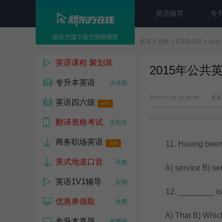
英语辅导
专
新东方在线
>
ENGLISH
>
pets
英语课程 聚划算
2015年公共
专升本英语
1w人已参与
去体验
2015-07-15 15:28:00
来源
英语四六级
HOT
翻译资格考试
去试听
去报名
商务职场英语
11. Having been fo
名师
美式地道口音
高效
A) service B) sent
英语1V1辅导
定制
12. ________ is kno
优惠券领取
免费
A) That B) Which 
专升本真题
免费领