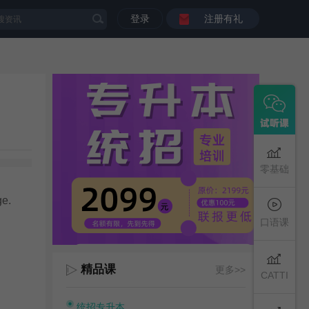
登录
注册有礼
零基础
ge.
口语课
精品课
更多>>
CATTI
统招专升本