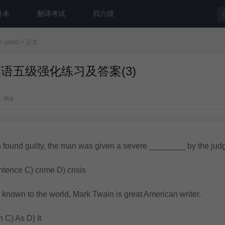
升本
翻译考试
四六级
>
pets5
> 正文
英语五级强化练习及答案(3)
：网络
und guilty, the man was given a severe ________ by the jud
ence C) crime D) crisis
wn to the world, Mark Twain is great American writer.
C) As D) It