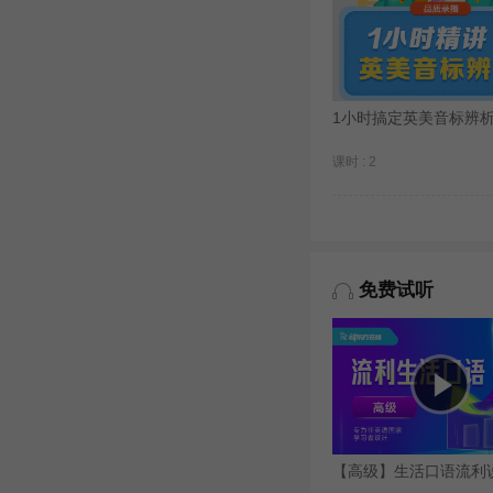
1小时搞定英美音标辨
课时 : 2
免费试听
【高级】生活口语流利说（