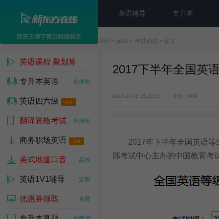
英语辅导
专升本
新东方在线
>
ENGLISH
>
pets
>
考试动态
> 正文
英语课程 聚划算
2017下半年全国英
专升本英语
1w人已参与
去体验
2017-11-08 15:22:00
来源：网络
英语四六级
HOT
翻译资格考试
去试听
去报名
商务职场英语
2017年下半年全国英语等级
名师
部考试中心主办的中国教育考
美式地道口音
高效
英语1V1辅导
定制
优惠券领取
免费
专升本真题
免费领