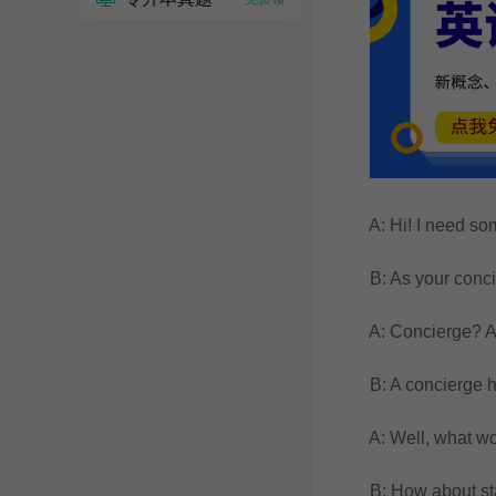
A: Hi! I need some 
B: As your concierge
A: Concierge? Are
B: A concierge helps
A: Well, what would 
B: How about starti