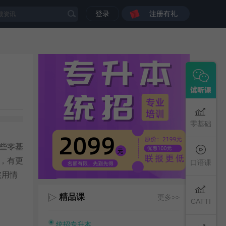
登录
注册有礼
零基础
些零基
，有更
口语课
实用情
精品课
更多>>
CATTI
统招专升本