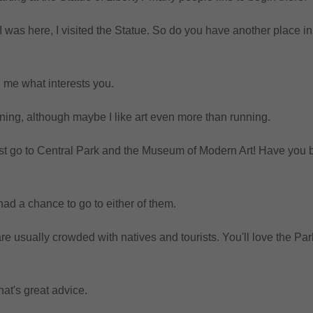
as here, I visited the Statue. So do you have another place in
 me what interests you.
ng, although maybe I like art even more than running.
o to Central Park and the Museum of Modern Art! Have you 
d a chance to go to either of them.
usually crowded with natives and tourists. You'll love the Pa
's great advice.