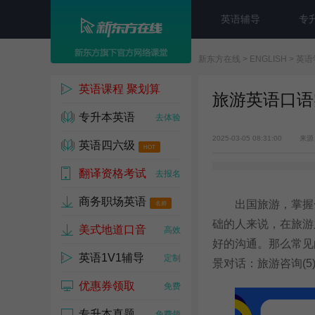
英语辅导
专
新东方在线
>
ENGLISH
>
英语
英语课程 聚划算
旅游英语口语
专升本英语
1w人已参与
去体验
2025-03-05 08:31:00
来源
英语四六级
HOT
翻译资格考试
去试听
去报名
商务职场英语
出国旅游，掌握一
名师
础的人来说，在旅游
美式地道口音
高效
好的沟通。那么常见
英语1V1辅导
定制
景对话：旅游咨询(5
优惠券领取
免费
专升本真题
免费领