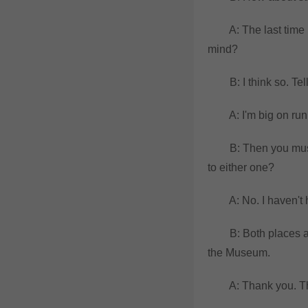
A: The last time I w
mind?
B: I think so. Tell
A: I'm big on runni
B: Then you must g
to either one?
A: No. I haven't ha
B: Both places are 
the Museum.
A: Thank you. That