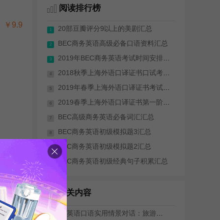
阅读排行榜
￥9.9
20部豆瓣评分9以上的美剧汇总
1
BEC商务英语高级必备口语资料汇总
2
2019年BEC商务英语考试时间安排(全年)
3
2018秋季上海外语口译证书口试考试成绩...
4
2019年春季上海外语口译证书考试（笔试...
5
2019春季上海外语口译证书第一阶段考试...
6
BEC高级商务英语必备词汇汇总
7
BEC商务英语初级模拟题3汇总
8
BEC商务英语初级模拟题2汇总
9
BEC商务英语初级经典句子积累汇总
10
更多>>
相关内容
旅游英语口语实用情景对话：旅游咨询(4)