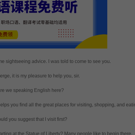
sightseeing advice. I was told to come to see you.
, it is my pleasure to help you, sir.
 we speaking English here?
 you find all the great places for visiting, shopping, and eati
you suggest that I visit first?
ng at the Statue of Liberty? Many people like to begin there.