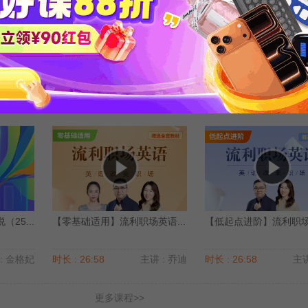
25...
【中级】生活口语流利说（25...
英语高频6000词精析
: 金格妃
时长 : 27:51
主讲 : 金格妃
时长 : 17:20
主讲
25...
【零基础适用】流利职场英语...
【低起点进阶】流利职场英
: 金格妃
时长 : 26:58
主讲 : 乔迪
时长 : 26:58
主讲
更多课程>>