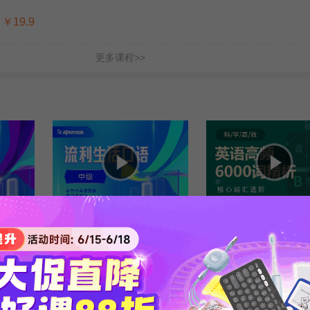
￥19.9
更多课程>>
25...
【中级】生活口语流利说（25...
英语高频6000词精析
: 金格妃
时长 : 27:51
主讲 : 金格妃
时长 : 17:20
主讲