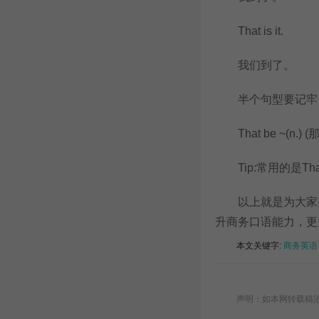
That is it.
我们到了。
半个句型要记牢
That be ~(n.) (
Tip:常用的是Tha
以上就是为大家整
升商务口语能力，更
本文关键字:
商务英语
声明：如本网转载稿涉及