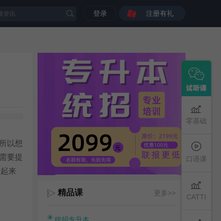
登录
注册有礼
零基础
所以想
需要提
口语课
一起来
精品课
更多>>
CATTI
统招专升本