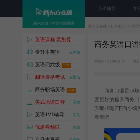
英语辅导
专
新东方在线
>
ENGLISH
>
英语
英语课程 聚划算
商务英语口语
专升本英语
1w人已参与
去体验
2026-06-01 08:31:00
来源
英语四六级
HOT
翻译资格考试
去试听
去报名
商务职场英语
商务口语是职场中
名师
要更好的提升商务口
美式地道口音
高效
升哪些呢?下面小编
英语1V1辅导
定制
看看吧!
优惠券领取
免费
专升本真题
免费领