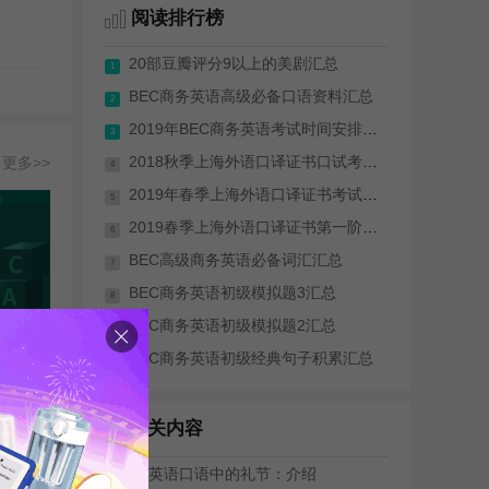
阅读排行榜
20部豆瓣评分9以上的美剧汇总
1
BEC商务英语高级必备口语资料汇总
2
2019年BEC商务英语考试时间安排(全年)
3
2018秋季上海外语口译证书口试考试成绩...
更多>>
4
2019年春季上海外语口译证书考试（笔试...
5
2019春季上海外语口译证书第一阶段考试...
6
BEC高级商务英语必备词汇汇总
7
BEC商务英语初级模拟题3汇总
8
BEC商务英语初级模拟题2汇总
9
BEC商务英语初级经典句子积累汇总
10
 : 郭宁
相关内容
商务英语口语中的礼节：介绍