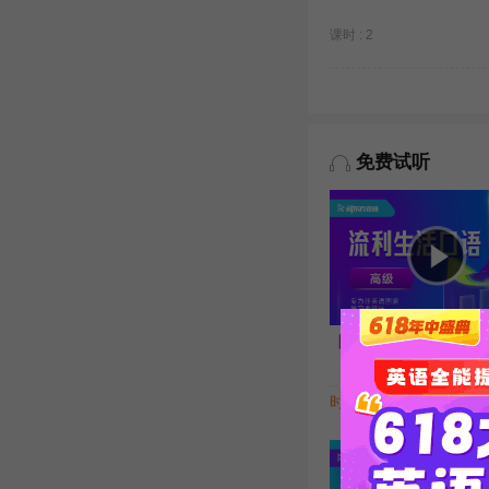
课时 : 2
免费试听
【高级】生活口语流利说（
时长 : 5:22
主讲 