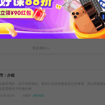
25...
【零基础适用】流利职场英语...
【低起点进阶】流利职场英
: 金格妃
时长 : 26:58
主讲 : 乔迪
时长 : 26:58
主讲
更多课程>>
节：介绍
较常用的，在不同的场合，英语口语也有很多的注意事项。所以想要更
还是需要在平时做好相
24 08:32:00
关键字 :
商务英语