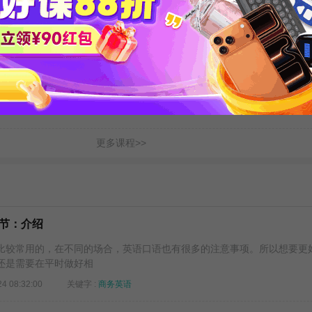
25...
【零基础适用】流利职场英语...
【低起点进阶】流利职场英
: 金格妃
时长 : 26:58
主讲 : 乔迪
时长 : 26:58
主讲
更多课程>>
节：介绍
较常用的，在不同的场合，英语口语也有很多的注意事项。所以想要更
还是需要在平时做好相
24 08:32:00
关键字 :
商务英语