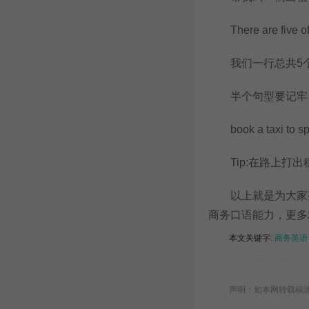
There are five of u
我们一行总共5
半个句型要记牢
book a taxi t
Tip:在路上打出租车叫c
以上就是为大家整
商务口语能力，更多
本文关键字:
商务英语
声明：如本网转载稿涉及