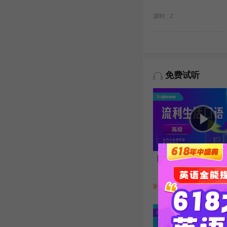
课时 : 2
免费试听
【高级】生活口语流利说（
时长 : 5:22
主讲 