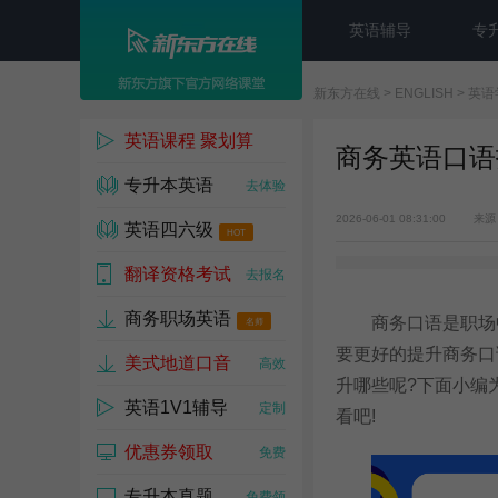
英语辅导
专
新东方在线
>
ENGLISH
>
英语
英语课程 聚划算
商务英语口语
专升本英语
1w人已参与
去体验
2026-06-01 08:31:00
来源
英语四六级
HOT
翻译资格考试
去试听
去报名
商务职场英语
商务口语是职场中
名师
要更好的提升商务口
美式地道口音
高效
升哪些呢?下面小编
英语1V1辅导
定制
看吧!
优惠券领取
免费
专升本真题
免费领