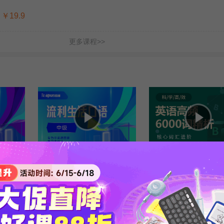
￥19.9
更多课程>>
25...
【中级】生活口语流利说（25...
英语高频6000词精析
: 金格妃
时长 : 27:51
主讲 : 金格妃
时长 : 17:20
主讲