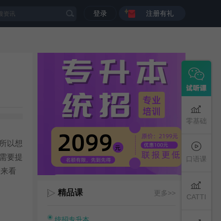
登录
注册有礼
零基础
所以想
需要提
口语课
起来看
精品课
更多>>
CATTI
统招专升本