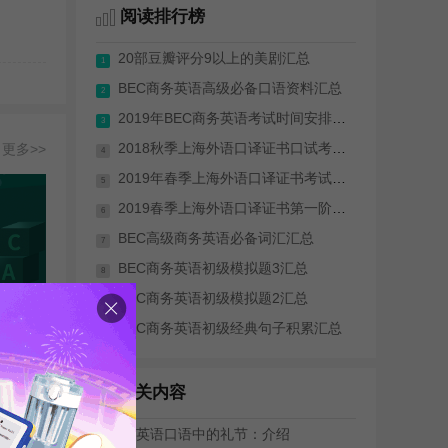
阅读排行榜
20部豆瓣评分9以上的美剧汇总
1
BEC商务英语高级必备口语资料汇总
2
2019年BEC商务英语考试时间安排(全年)
3
2018秋季上海外语口译证书口试考试成绩...
更多>>
4
2019年春季上海外语口译证书考试（笔试...
5
2019春季上海外语口译证书第一阶段考试...
6
BEC高级商务英语必备词汇汇总
7
BEC商务英语初级模拟题3汇总
8
BEC商务英语初级模拟题2汇总
9
BEC商务英语初级经典句子积累汇总
10
 : 郭宁
相关内容
商务英语口语中的礼节：介绍