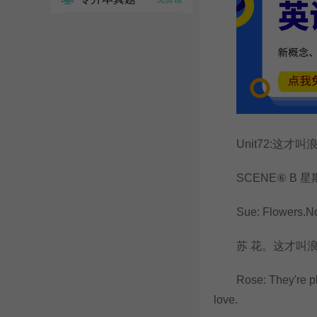
Unit72:这才叫
SCENE⑥ B 星
Sue: Flowers.Now 
苏 花。这才叫浪
Rose: They're plast
love.