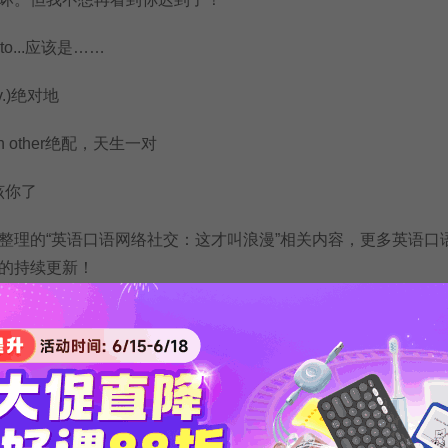
 to...应该是……
dv.)绝对地
ach other绝配，天生一对
rn该你了
理的“英语口语网络社交：这才叫浪漫”相关内容，更多英语口
的持续更新！
版权等问题，请作者致信lulei@xdfzx.com，我们将及时处理。