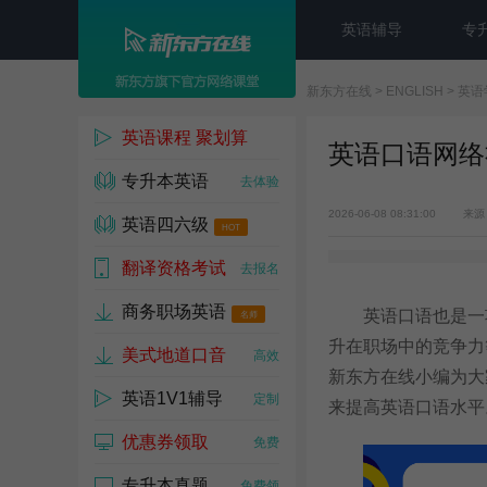
英语辅导
专
新东方在线
>
ENGLISH
>
英语
英语课程 聚划算
英语口语网络
专升本英语
1w人已参与
去体验
2026-06-08 08:31:00
来源
英语四六级
HOT
翻译资格考试
去试听
去报名
商务职场英语
英语口语也是一项
名师
升在职场中的竞争力
美式地道口音
高效
新东方在线小编为大
英语1V1辅导
定制
来提高英语口语水平
优惠券领取
免费
专升本真题
免费领