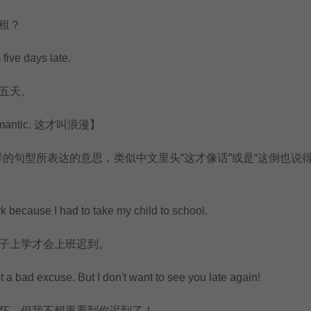
租？
ive days late.
五天。
mantic. 这才叫浪漫】
...这样的句型所表达的意思，类似中文里头“这才像话”或是“这倒也说
because I had to take my child to school.
上学才会上班迟到。
 bad excuse. But I don't want to see you late again!
。但我不想再看到你迟到了！