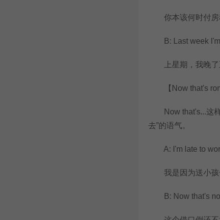
你本该何时付房
B: Last week I'm f
上星期，我晚了
【Now that's ro
Now that's
去”的语气。
A: I'm late to work 
我是因为送小孩子
B: Now that's not a
这个借口倒还不坏