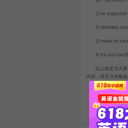
1) be supposed
2) definitely (a
3) made for e
4) it's your tu
以上就是为大家整
内容，请关注本频道
本文关键字:
英语口语
声明：如本网转载稿涉及