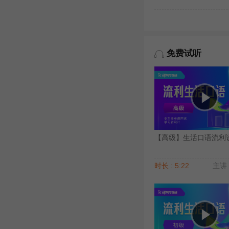
免费试听
【高级】生活口语流利说（
时长 : 5:22
主讲 