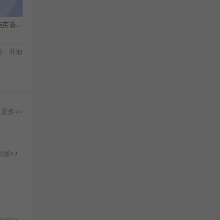
语...
 : 乔迪
更多>>
职场中