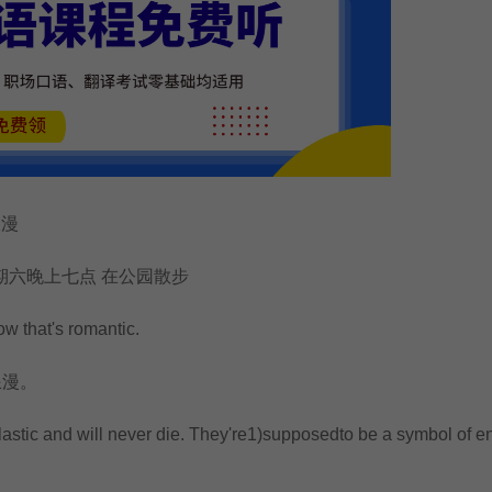
浪漫
期六晚上七点 在公园散步
that's romantic.
漫。
ic and will never die. They're1)supposedto be a symbol of e