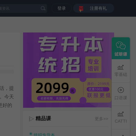
登录
注册有礼
零基础
活，提
。今天
口语课
更好的
精品课
更多>>
CATTI
统招专升本