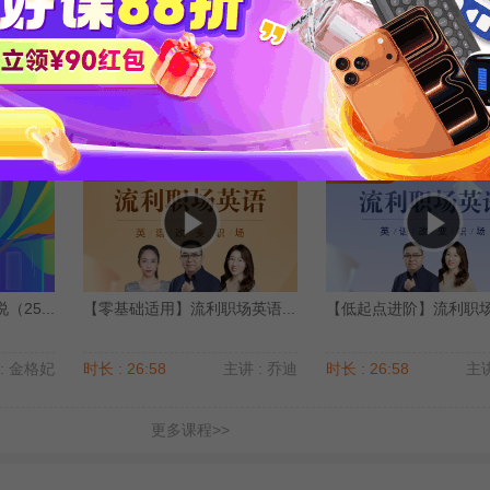
25...
【中级】生活口语流利说（25...
英语高频6000词精析
: 金格妃
时长 : 27:51
主讲 : 金格妃
时长 : 17:20
主讲
25...
【零基础适用】流利职场英语...
【低起点进阶】流利职场英
: 金格妃
时长 : 26:58
主讲 : 乔迪
时长 : 26:58
主讲
更多课程>>