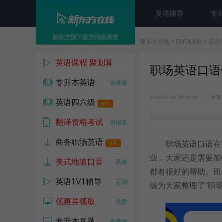
英语辅导
专
新东方在线
>
ENGLISH
>
英语
英语课程 聚划算
职场英语口语
专升本英语
1w人已参与
去体验
2026-07-06 08:31:00
来源
英语四六级
HOT
翻译资格考试
去试听
去报名
商务职场英语
职场英语口语在实
名师
业，大家还是需要加
美式地道口音
高效
都有很好的帮助。而
英语1V1辅导
定制
编为大家整理了“职场
优惠券领取
免费
专升本真题
免费领