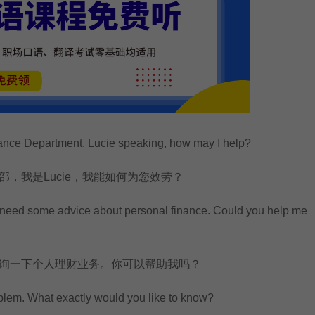
e Department, Lucie speaking, how may I help?
我是Lucie，我能如何为您效劳？
eed some advice about personal finance. Could you help me
一下个人理财业务。你可以帮助我吗？
em. What exactly would you like to know?