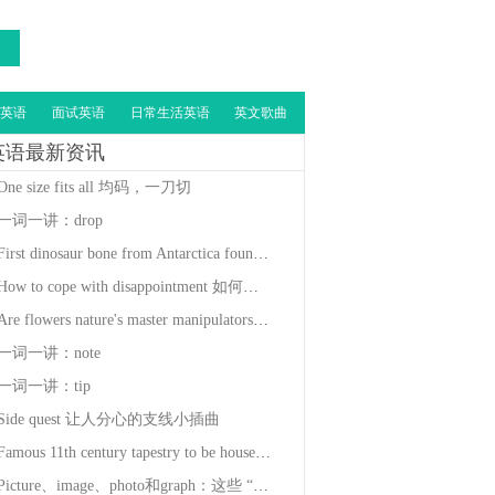
英语
面试英语
日常生活英语
英文歌曲
英语最新资讯
One size fits all 均码，一刀切
一词一讲：drop
First dinosaur bone from Antarctica found in a drawer
How to cope with disappointment 如何应对失望情绪
Are flowers nature's master manipulators? 花真是大自然的操纵大师吗
一词一讲：note
一词一讲：tip
Side quest 让人分心的支线小插曲
Famous 11th century tapestry to be housed at the British museum
Picture、image、photo和graph：这些 “图” 一样吗？