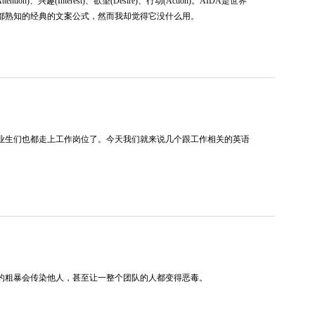
ntion)、兴趣(Interest)、欲望(Desire)、行动(Action)。AIDA是世界
都熟知的经典的文案公式，然而我却觉得它没什么用。
业生们也都走上工作岗位了。今天我们就来说几个跟工作相关的英语
的粗暴会传染他人，甚至让一整个团队的人都变得恶毒。