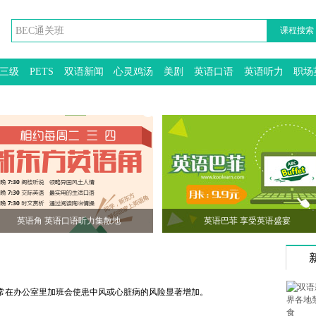
课程搜索
三级
PETS
双语新闻
心灵鸡汤
美剧
英语口语
英语听力
职场
英语角 英语口语听力集散地
英语巴菲 享受英语盛宴
常在办公室里加班会使患中风或心脏病的风险显著增加。