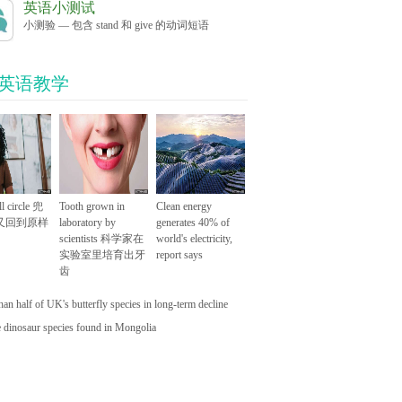
英语小测试
小测验 — 包含 stand 和 give 的动词短语
C英语教学
l circle 兜
Tooth grown in
Clean energy
又回到原样
laboratory by
generates 40% of
scientists 科学家在
world's electricity,
实验室里培育出牙
report says
齿
an half of UK's butterfly species in long-term decline
 dinosaur species found in Mongolia