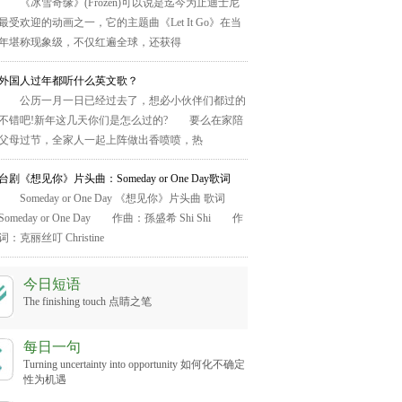
《冰雪奇缘》(Frozen)可以说是迄今为止迪士尼
最受欢迎的动画之一，它的主题曲《Let It Go》在当
年堪称现象级，不仅红遍全球，还获得
外国人过年都听什么英文歌？
公历一月一日已经过去了，想必小伙伴们都过的
不错吧!新年这几天你们是怎么过的? 要么在家陪
父母过节，全家人一起上阵做出香喷喷，热
台剧《想见你》片头曲：Someday or One Day歌词
Someday or One Day 《想见你》片头曲 歌词
Someday or One Day 作曲：孫盛希 Shi Shi 作
词：克丽丝叮 Christine
今日短语
The finishing touch 点睛之笔
每日一句
Turning uncertainty into opportunity 如何化不确定
性为机遇