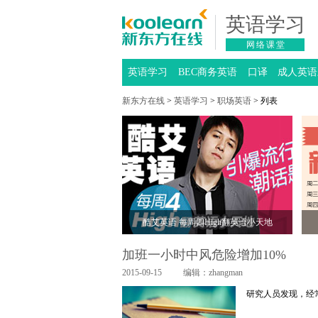
英语学习
网络课堂
英语学习
BEC商务英语
口译
成人英语
新东方在线
>
英语学习
>
职场英语
> 列表
酷艾英语 每周四High翻英语小天地
加班一小时中风危险增加10%
2015-09-15
编辑：zhangman
研究人员发现，经