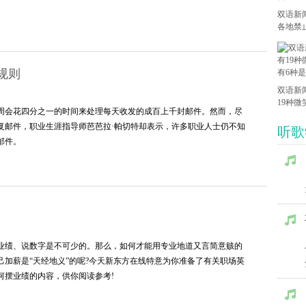
双语新
各地禁
规则
双语新
19种微
周会花四分之一的时间来处理每天收发的成百上千封邮件。然而，尽
种是开
复邮件，职业生涯指导师芭芭拉·帕切特却表示，许多职业人士仍不知
听歌
邮件。
业绩、说数字是不可少的。那么，如何才能用专业地道又言简意赅的
己加薪是“天经地义”的呢?今天新东方在线特意为你准备了有关职场英
何摆业绩的内容，供你阅读参考!