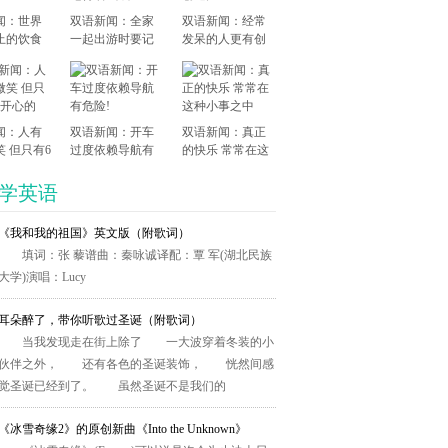
闻：世界
双语新闻：全家
双语新闻：经常
止的饮食
一起出游时要记
发呆的人更有创
得省钱哦
造力
闻：人有
双语新闻：开车
双语新闻：真正
笑 但只有6
过度依赖导航有
的快乐 常常在这
心的
危险!
种小事之中
学英语
《我和我的祖国》​英文版（附歌词）
填词：张 藜谱曲：秦咏诚译配：覃 军(湖北民族
大学)演唱：Lucy
耳朵醉了，带你听歌过圣诞（附歌词）
当我发现走在街上除了 一大波穿着冬装的小
伙伴之外， 还有各色的圣诞装饰， 恍然间感
觉圣诞已经到了。 虽然圣诞不是我们的
《冰雪奇缘2》的原创新曲《Into the Unknown》