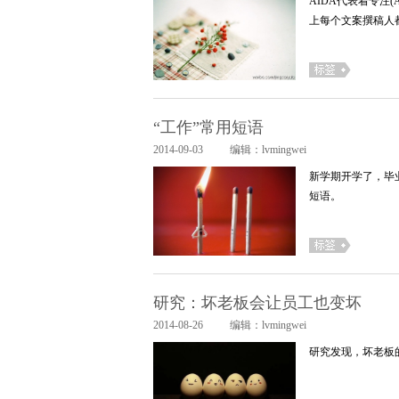
AIDA代表着专注(Atte
上每个文案撰稿人
“工作”常用短语
2014-09-03
编辑：lvmingwei
新学期开学了，毕
短语。
研究：坏老板会让员工也变坏
2014-08-26
编辑：lvmingwei
研究发现，坏老板