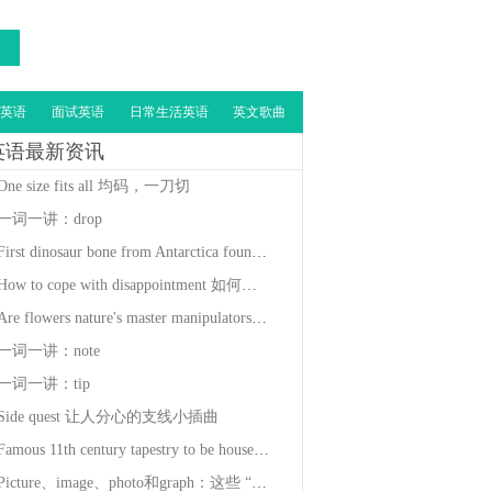
英语
面试英语
日常生活英语
英文歌曲
英语最新资讯
One size fits all 均码，一刀切
一词一讲：drop
First dinosaur bone from Antarctica found in a drawer
How to cope with disappointment 如何应对失望情绪
Are flowers nature's master manipulators? 花真是大自然的操纵大师吗
一词一讲：note
一词一讲：tip
Side quest 让人分心的支线小插曲
Famous 11th century tapestry to be housed at the British museum
Picture、image、photo和graph：这些 “图” 一样吗？