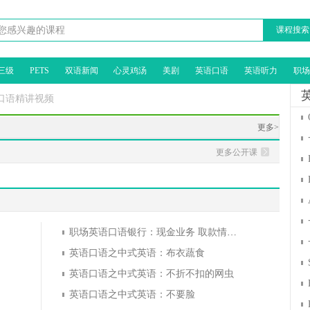
课程搜索
三级
PETS
双语新闻
心灵鸡汤
美剧
英语口语
英语听力
职场
口语精讲视频
更多>
更多公开课
职场英语口语银行：现金业务 取款情景(3)
英语口语之中式英语：布衣蔬食
英语口语之中式英语：不折不扣的网虫
英语口语之中式英语：不要脸