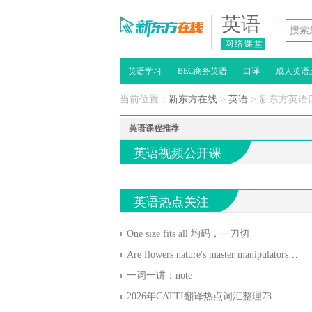
英语
网络课堂
英语学习
BEC商务英语
口译
成人英语
当前位置：
新东方在线
>
英语
> 新东方英语
英语课程推荐
英语视频公开课
英语热点关注
One size fits all 均码，一刀切
Are flowers nature's master manipulators? 花真是大自然的操纵大师吗
一词一讲：note
2026年CATTI翻译热点词汇整理73