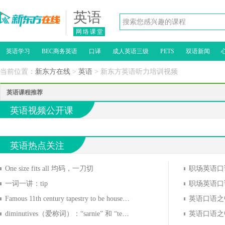
英语
网络课堂
英语学习
BEC商务英语
口译
成人英语三级
PETS
双语新闻
当前位置：
新东方在线
>
英语
> 新东方英语听力培训视频
英语课程推荐
英语视频公开课
英语热点关注
One size fits all 均码，一刀切
一词一讲：tip
Famous 11th century tapestry to be housed at the British museum
英语口语之
diminutives（爱称词）：“sarnie” 和 “telly” 是怎么来的？
英语口语之