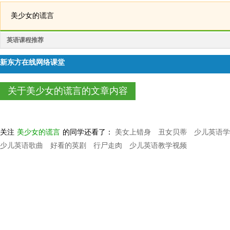
美少女的谎言
英语课程推荐
新东方在线网络课堂
关于美少女的谎言的文章内容
关注
美少女的谎言
的同学还看了：
美女上错身
丑女贝蒂
少儿英语学
少儿英语歌曲
好看的英剧
行尸走肉
少儿英语教学视频