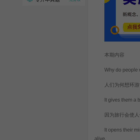
本期内容
Why do people wan
人们为何想环游
It gives them a bett
因为旅行会使人们
It opens their mind
alive.