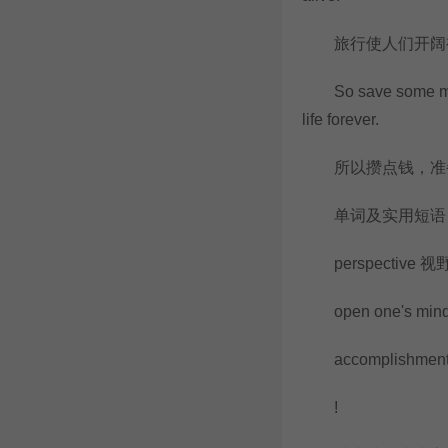
旅行使人们开阔视
So save some money,
life forever.
所以攒点钱，准备
单词及实用短语
perspective 
open one's mi
accomplishmen
!