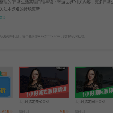
理的“日常生活英语口语早读：环游世界”相关内容，更多日常
关注本频道的持续更新！
英语
版权等问题，请作者致信lulei@xdfzx.com，我们将及时处理。
别
1小时搞定美式音标
1小时搞定国际音标
￥19.9
￥9.9
课时 : 2
课时 : 2