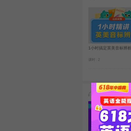
1小时搞定英美音标辨
课时 : 2
免费试听