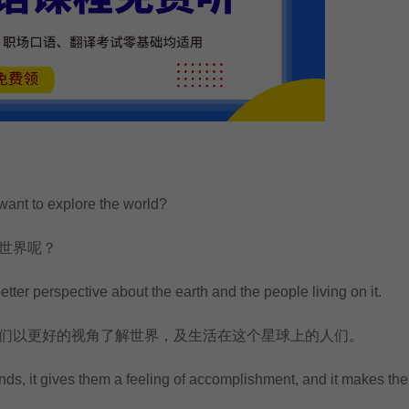
t to explore the world?
世界呢？
er perspective about the earth and the people living on it.
以更好的视角了解世界，及生活在这个星球上的人们。
s, it gives them a feeling of accomplishment, and it makes the