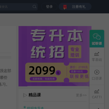
登录
注册有礼
零基础
强这部
哪些
口语课
练习。
精品课
更多>>
CATTI
统招专升本