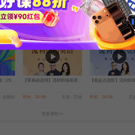
25...
【中级】生活口语流利说（25...
英语高频6000词精析
: 金格妃
时长 : 27:51
主讲 : 金格妃
时长 : 17:20
主讲
25...
【零基础适用】流利职场英语...
【低起点进阶】流利职场英
: 金格妃
时长 : 26:58
主讲 : 乔迪
时长 : 26:58
主讲
更多课程>>