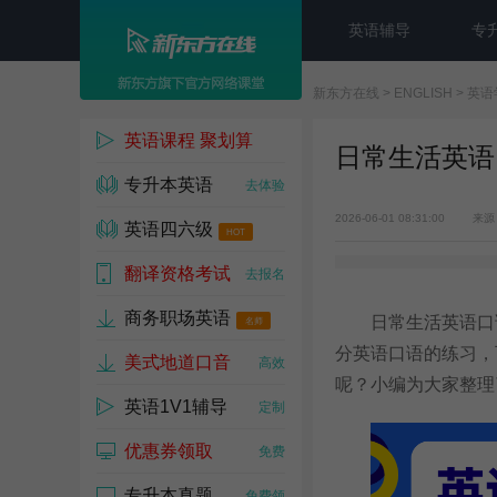
英语辅导
专
新东方在线
>
ENGLISH
>
英语
英语课程 聚划算
日常生活英语
专升本英语
1w人已参与
去体验
2026-06-01 08:31:00
来源
英语四六级
HOT
翻译资格考试
去试听
去报名
商务职场英语
日常生活英语口语
名师
分英语口语的练习，
美式地道口音
高效
呢？小编为大家整理
英语1V1辅导
定制
优惠券领取
免费
专升本真题
免费领