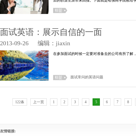
后的职业生涯带来回报。下面就是哈佛商学院教给学
面试英语：展示自信的一面
2013-09-26
编辑：jiaxin
在参加面试的时候一定要对准备去的公司有所了解
面试常问的英语问题
122条
上一页
1
2
3
4
5
6
7
8
友情链接: