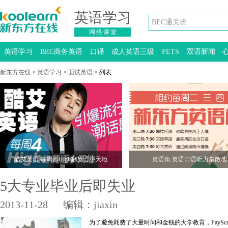
英语学习
网络课堂
英语学习
BEC商务英语
口译
成人英语三级
PETS
双语新闻
新东方在线
>
英语学习
>
面试英语
> 列表
酷艾英语 每周四High翻英语小天地
英语角 英语口语听力集散地
5大专业毕业后即失业
2013-11-28
编辑：jiaxin
为了避免耗费了大量时间和金钱的大学教育，PaySc